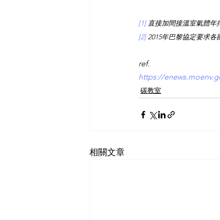
[1]
 直接加間接溫室氣體年
[2]
 2015年巴黎協定要
ref.
https://enews.moenv.g
碳教室
相關文章