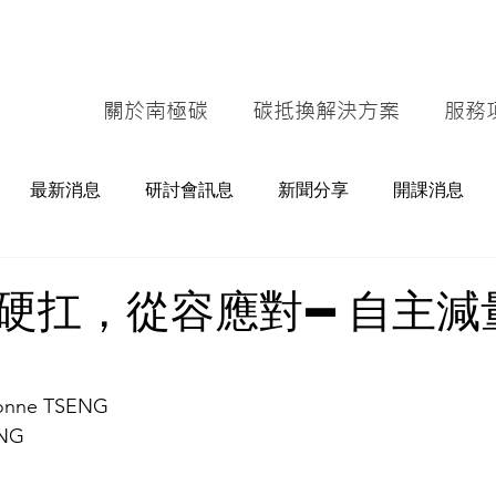
關於南極碳
碳抵換解決方案
服務
最新消息
研討會訊息
新聞分享
開課消息
硬扛，從容應對—自主減
i
Yvonne TSENG
ANG