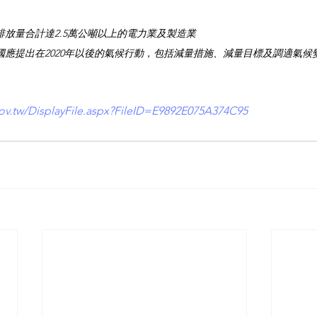
排放量合計達2.5萬公噸以上的電力業及製造業
求各國應提出在2020年以後的氣候行動，包括減量措施、減量目標及調適氣候
ov.tw/DisplayFile.aspx?FileID=E9892E075A374C95