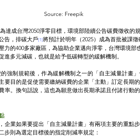
Source: Freepik
公告，排碳大戶
將預計於明年（2025）成為首批被課
[1]
壓力的400多家廠區，為協助企業邁向淨零，台灣環境部
促進多元減碳，也就是給予低碳轉型的緩解機制。
主要目的是促使需要繳納碳費的企業「主動」訂定長期的
費率。換句話說，這也為願意做出長期承諾且付諸行動的
點
，企業如果要提出「自主減量計畫」有兩項主要的重點步
二步則為選定目標後的指定削減率規定：