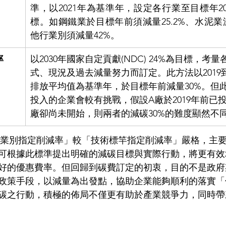
準，以2021年為基準年，設定各行業至目標年2
標。如鋼鐵業於目標年前須減量25.2%、水泥業減
他行業別須減量42%。
率
以2030年國家自定貢獻(NDC) 24%為目標，考
式、現況及過去減量努力而訂定。此方法以2019到
排放平均值為基準年，於目標年前減量30%。但
投入的企業會較有挑戰，假設A廠於2019年前已
廠卻尚未開始，則兩者的減碳30%的難度顯然不
可根據此標準提出明確的減碳目標與實際行動，將更有效
好的優惠費率。但回歸到碳費訂定的初衷，目的不是政府
政策手段，以減量為出發點，協助企業能夠順利的落實「
碳之行動，積極的佈局不僅更有助於產業競爭力，同時帶