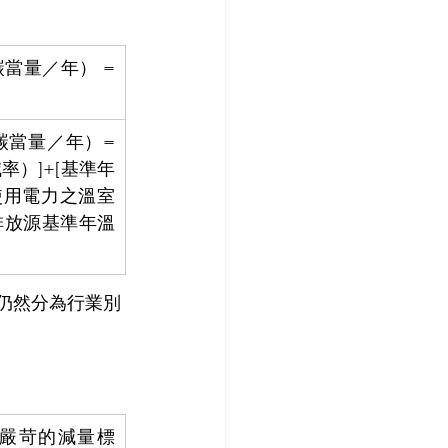
當量／年） =
碳當量／年）=
率）]+[基準年
使用電力之溫室
動排放源基準年溫
仍然分為行業別
較嚴苛的減量標