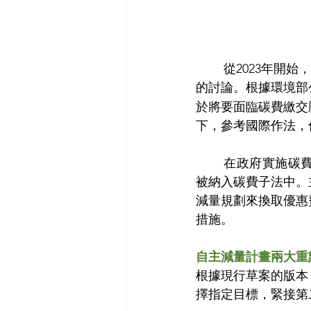
	從2023年開始，為達成台灣2050淨零目標，環境部陸續公告碳費徵收的規範和實行細則
的討論。根據環境部
於將要面臨碳費繳交
下，參考國際作法，
	在政府實施碳費的強制規範後，作為緩解機制之一的「自主減量計畫」也相繼提出，並
被納入碳費子法中。
減量規劃來換取優惠
措施。
自主減量計畫兩大重
根據現行草案的版本
擇指定目標，緊接第