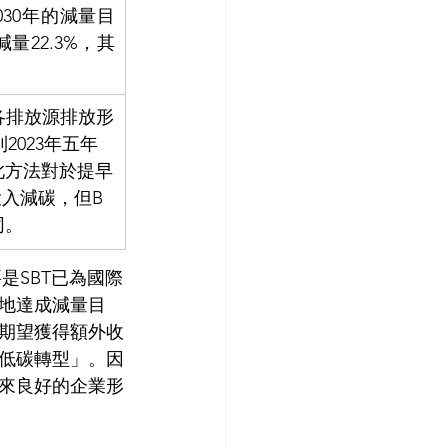
030年的減量目
量22.3%，其
量各排放源排放形
2023年五年
此方法對於提早
投入減碳，但B
同。
地達成減量目
期望獲得額外收
低碳轉型」。因
來良好的企業形