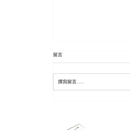
留言
撰寫留言......
2026年CBAM正式實
施：重點大整理及未來關鍵挑
戰（下）
石門山集團關係企業