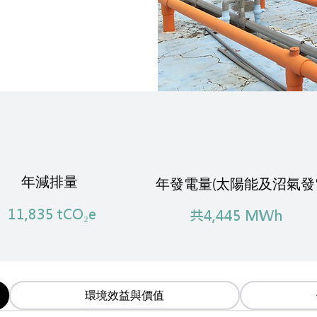
年減排量
年發電量(太陽能及沼氣發
11,835 tCO₂e
共4,445 MWh
環境效益與價值