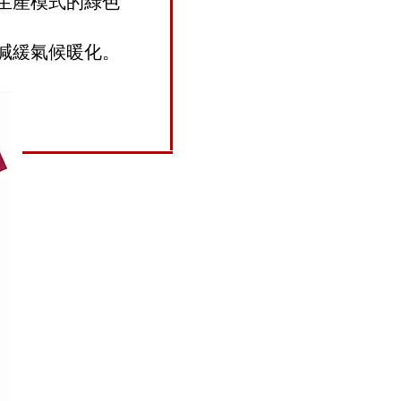
生產模式的綠色
減緩氣候暖化。