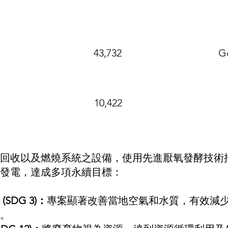
公噸/CO₂e
43,732
G
10,422
回收以及燃燒系統之設備，使用先進厭氧發酵技術
發電，達成多項永續目標：
SDG 3)：
專案顯著改善當地空氣和水質，有效減
。