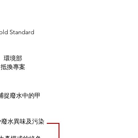
發行單位
old Standard
​ 環境部
抵換專案
捕捉廢水中的甲
少廢水異味及污染