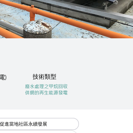
技術類型
電)
廢水處理之甲烷回收
​併網的再生能源發電
促進當地社區永續發展