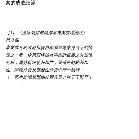
案的成敗細節。
［1］ 《溫室氣體自願減量專案管理辦法》
第 8 條
事業或各級政府所提自願減量專案符合下列情
形之一者，依第四條檢具專案計畫書之外加性
分析，應分析法規外加性，並得於財務外加
性、障礙分析及普遍性分析中擇一執行：
再生能源類型總裝置容量介於五千瓩至十
五千瓩間。
節能型專案每年總節電量介於二千萬度至
六千萬度電間。
溫室氣體每年排放量總減量介於二萬至六
萬公噸二氧化碳當量間。
事業或各級政府所提自願減量專案符合下列情
形之一者，依第四條檢具之專案計畫書，其內
容得僅分析法規外加性，且得免除環境衝擊分