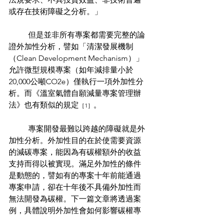
或存在技術障礙之分析。」
	但是並非所有專案都需要完整的論
證外加性分析，譬如「清潔發展機制
（Clean Development Mechanism）」
允許微型規模專案（如年減排量小於
20,000公噸CO2e）僅執行一項外加性分
析。而《溫室氣體自願減量專案管理辦
法》也有類似的規定
。
［1］
	專案開發最難以跨越的障礙就是外
加性分析。外加性目的在於使需要資源
的減碳專案，能因為有碳權額外的收益
支持而得以被實現。滿足外加性的條件
是動態的，譬如有的專案十年前能通過
專案申請，卻在十年後不具備外加性而
無法開發為碳權。下一篇文章將透過案
例，具體說明外加性會如何影響碳權專