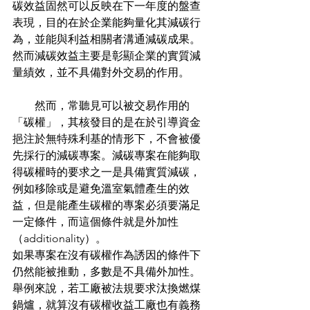
碳效益固然可以反映在下一年度的盤查
表現，目的在於企業能夠量化其減碳行
為，並能與利益相關者溝通減碳成果。
然而減碳效益主要是彰顯企業的實質減
量績效，並不具備對外交易的作用。
        然而，常聽見可以被交易作用的
「碳權」，其核發目的是在於引導資金
挹注於無特殊利基的情形下，不會被優
先採行的減碳專案。
減碳專案在能夠取
得碳權時的要求之一是具備實質減碳，
例如移除或是避免溫室氣體產生的效
益，但是能產生碳權的專案必須要滿足
一定條件
，而這個條件就是外加性
（additionality）。
如果專案在沒有碳權作為誘因的條件下
仍然能被推動，多數是不具備外加性。
舉例來說，若工廠被法規要求汰換燃煤
鍋爐，就算沒有碳權收益工廠也有義務