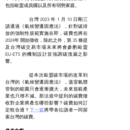
包括歐盟成員國以及所有弱勢家庭。
		台灣 2023 年 1 月 10 日剛三
讀通過《氣候變遷因應法》，針對碳排
放的強制性規範實施在即，碳費也將在 
2024年 開始徵收，除此之外，第 35 條提
及台灣碳交易市場未來將會參酌歐盟 
EU-ETS 的機制設計並強調碳洩漏之影
響。
		從本次歐盟碳市場的改革到
台灣的《氣候變遷因應法》，溫室氣體
管制的範圍只會逐漸擴大，未來規範產
業也只增不減。那法規中提到的碳費徵
收對企業將產生哪些影響？碳費如何訂
定較合適？
下一篇
將帶各位讀者一同探
索台灣的碳費。