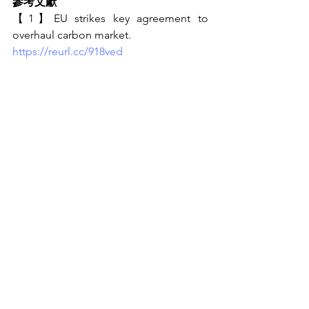
參考文獻
【1】
EU strikes key agreement to 
overhaul carbon market.
https://reurl.cc/918ved
【2】
ZWE welcomes the agreement on 
the municipal waste incinerators within 
the EU ETS.
https://reurl.cc/qZeVQN
【3】
Climate change: Deal on a more 
ambitious Emissions Trading System 
(ETS). 
https://reurl.cc/7jz5bN
【4】Revision of the EU emission 
trading system (ETS) In “A European 
Green Deal”. 
https://reurl.cc/EX5Emm
【5】'Fit for 55': Council and Parliament 
reach provisional deal on EU emissions 
trading system and the Social Climate 