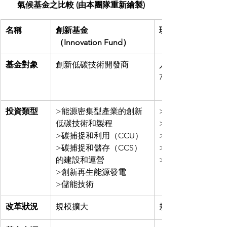
氣候基金之比較 (由本團隊重新繪製)
名稱
創新基金
現代化基金
（Innovation Fund）
（Modernisation 
基金對象
創新低碳技術開發商
人均GDP低於歐
75%的歐盟國家
投資類型
>能源密集型產業的創新
>再生能源
低碳技術和製程
>能源效率
>碳捕捉和利用（CCU）
>儲能
>碳捕捉和儲存（CCS）
>能源網路
的建設和運營
>碳依賴區域的公
>創新再生能源發電
>儲能技術
改革狀況
規模擴大
規模擴大