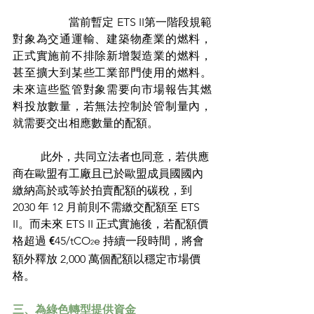
		當前暫定 ETS II第一階段規範
對象為交通運輸、建築物產業的燃料，
正式實施前不排除新增製造業的燃料，
甚至擴大到某些工業部門使用的燃料。
未來這些監管對象需要向市場報告其燃
料投放數量，若無法控制於管制量內，
就需要交出相應數量的配額。
	此外，共同立法者也同意，若供應
商在歐盟有工廠且已於歐盟成員國國內
繳納高於或等於拍賣配額的碳稅，到 
2030 年 12 月前則不需繳交配額至 ETS 
II。而未來 ETS II 正式實施後，若配額價
格超過 
€
45/tCO
e 持續一段時間，將會
2
額外釋放 2,000 萬個配額以穩定市場價
格。
三、為綠色轉型提供資金