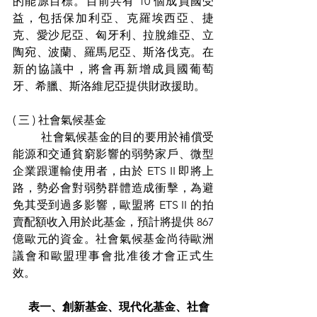
的能源目標。目前共有 10 個成員國受
益，包括保加利亞、克羅埃西亞、捷
克、愛沙尼亞、匈牙利、拉脫維亞、立
陶宛、波蘭、羅馬尼亞、斯洛伐克。在
新的協議中，將會再新增成員國葡萄
牙、希臘、斯洛維尼亞提供財政援助。
( 三 ) 社會氣候基金
	社會氣候基金的目的要用於補償受
能源和交通貧窮影響的弱勢家戶、微型
企業跟運輸使用者，由於 ETS II 即將上
路，勢必會對弱勢群體造成衝擊，為避
免其受到過多影響，歐盟將 ETS II 的拍
賣配額收入用於此基金，預計將提供 867 
億歐元的資金。社會氣候基金尚待歐洲
議會和歐盟理事會批准後才會正式生
效。
    表一、創新基金、現代化基金、社會