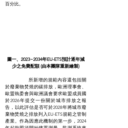
百分比。
圖一、2023~2034年EU-ETS預計逐年減
少之免費配額 (由本團隊重新繪製)
		所新增的規範內容還包括關
於廢棄物焚燒的碳排放，歐洲理事會、
歐盟執委會與歐洲議會要求歐盟成員國
於2026年提交一份關於城市排放之報
告，以此評估是否可於2028年將城市廢
棄物焚燒之排放列入EU-ETS規範之管制
產業。作為因應此機制的第一步，2024
年起歐盟須開始建置測量、監測系統來