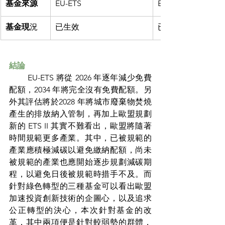
基金來源
EU-ETS
EU-ETS
基金現
況
已生效
已生效
結論
        EU-ETS 將從 2026 年逐年減少免費
配額，2034 年將完全沒有免費配額。另
外其評估將於2028 年將城市廢棄物焚燒
產生的排放納入管制，再加上歐盟規劃
新的 ETS II 其實不難看出，歐盟將隨著
時間規範更多產業。其中，已被規範的
產業應積極減碳以避免繳納配額，尚未
被規範的產業也應開始逐步規劃減碳期
程，以避免日後被規範時措手不及。而
針對綠色轉型的三種基金可以看出歐盟
加速投資創新技術的企圖心，以及追求
公正轉型的決心，本次針對基金的改
革，其中兩項便是針對較弱勢的群體，