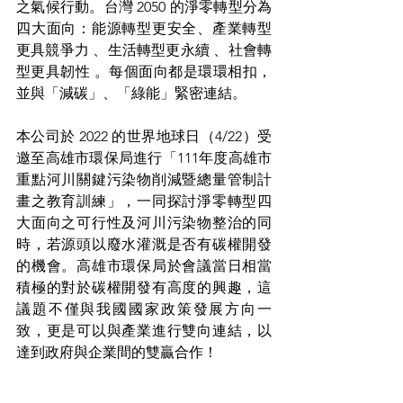
之氣候行動。台灣 2050 的淨零轉型分為
四大面向：能源轉型更安全、產業轉型
更具競爭力 、生活轉型更永續 、社會轉
型更具韌性 。每個面向都是環環相扣，
並與「減碳」、「綠能」緊密連結。
本公司於 2022 的世界地球日（4/22）受
邀至高雄市環保局進行「111年度高雄市
重點河川關鍵污染物削減暨總量管制計
畫之教育訓練」，一同探討淨零轉型四
大面向之可行性及河川污染物整治的同
時，若源頭以廢水灌溉是否有碳權開發
的機會。高雄市環保局於會議當日相當
積極的對於碳權開發有高度的興趣，這
議題不僅與我國國家政策發展方向一
致，更是可以與產業進行雙向連結，以
達到政府與企業間的雙贏合作！