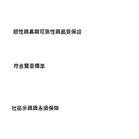
風險管理
​永續性
韌性與長期可靠性與品質保證
堆肥系統受到定期且嚴密的監測，
以確保始終處於好氧條件，從根本
上杜絕了甲烷洩漏的風險。
符合雙重標準
設備與技術流程均維持在符合在地
法規的最高水準，同時也全面滿足
國際黃金標準（Gold Standard)的嚴
苛要求。
社區參與與永續保障
專案嚴格遵守保障原則
（Safeguarding Principles），確保
活動不會對在地社區造成任何負面
影響或損害。