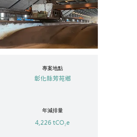
專案地點
​彰化縣芳苑鄉
年減排量
4,226 tCO₂e