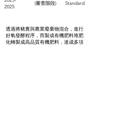
2023-
(審查階段)
Standard
2025
透過將豬糞與農業廢棄物混合，進⾏
好氧發酵程序，⽽製成有機肥料堆肥
化轉製成高品質有機肥料，達成多項
永續目標：​
促進優質就業（SDG 8)：
創造在地綠
色就業機會，支持台灣農村地區的永
續經濟成長。
推動循環經濟（SDG 12)：
將廢棄物
轉化為再生資源，實踐資源循環利
用。
減緩氣候變遷（SDG 13)：
有效減少
沼氣（甲烷）排放，對抗全球暖化。