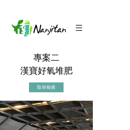
專案二
漢寶好氧堆肥
取得報價