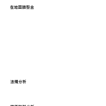
在地回饋整合
透過利害關係人諮詢機制，專案已
成功整合了在地社區的回饋與需
求，強化了社區信任度。
完整的10 年計入期內，持續交付可
靠且高品質碳權。
​法規外加性
法規分析
在台灣，過往的投資與政策資源主
要集中在大型設施，導致微型規模
的堆肥專案極為罕見。