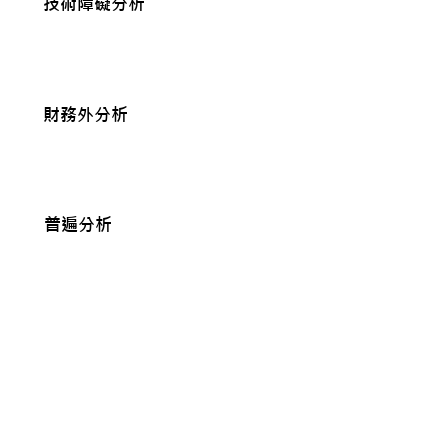
技術障礙分析
成功導入並實施了在在地環境中稀
缺的永續處理方法（受控好氧堆
肥）。
財務外分析
在缺乏大型資金挹注與強制法規要
求下，自願啟動並維持此減排行
動。
普遍分析
藉由引入全新的永續操作模式，不
僅達成了實質且可驗證的減排成
果。
符合政策規範
​ESG報告框架