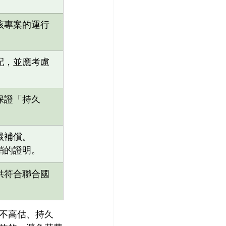
該專案的運行
。
配，並應考慮
保證「持久
碳補償。
銷的證明。
供符合聯合國
不高估、持久