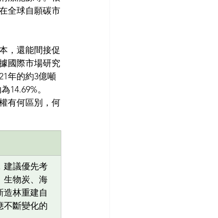
在全球自願碳市
本，還能間接促
據國際市場研究
21年的約3億噸
14.69%。
權有何區別，何
，建議優先考
、生物炭、海
新造林重建自
應不斷變化的