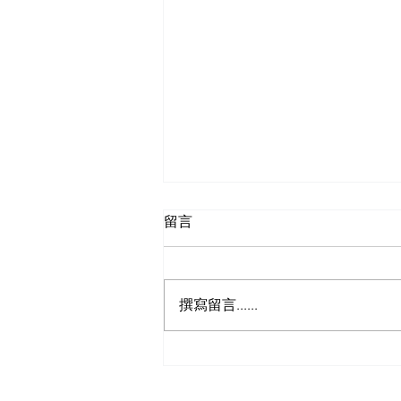
留言
撰寫留言......
2026年CBAM正式實
施：重點大整理及未來關鍵挑