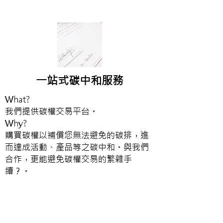
一站式碳中和服務
What?
我們提供碳權交易平台。
Why?
購買碳權以補償您無法避免的碳排，進
而達成活動、產品等之碳中和。與我們
合作，更能避免碳權交易的繁雜手
續？。
How?
為了達成您的碳中和目標，我們尋找最
合適的抵換額度、計算碳足跡、及評估
相關法規。