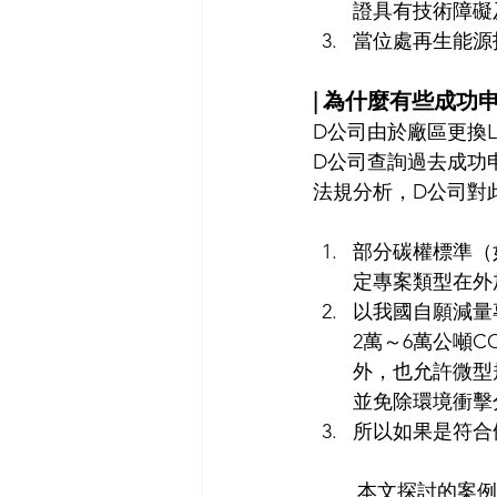
證具有技術障礙
當位處再生能源
| 為什麼有些成功
D公司由於廠區更換
D公司查詢過去成功
法規分析，D公司對
部分碳權標準（
定專案類型在外
以我國自願減量
2萬～6萬公噸
外，也允許微型
並免除環境衝擊
所以如果是符合
	本文探討的案例僅是外加性分析的冰山一角。實務上在開發碳權的過程中，專案的背景