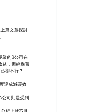
。
泥業的B公司在
收益，但經過嘗
自己卻不行？
度達成減碳效
A公司則是受到
規分析上就不具