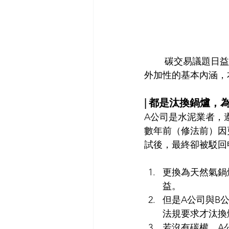
	碳交易議題日益火熱，然而若要參與碳市場，就必須理解外加性的概念。上篇文章探討
外加性的基本內涵，
| 都是汰換鍋爐，
A公司是水泥業者，
數年前（修法前）因
試後，最終卻被駁回
更換為天然氣鍋
益。
但是A公司與B
法規要求才汰換
若沒有碳權，A