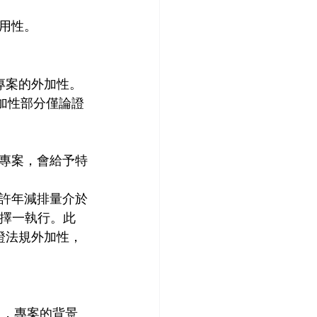
用性。
專案的外加性。
加性部分僅論證
專案，會給予特
許年減排量介於
中擇一執行。此
證法規外加性，