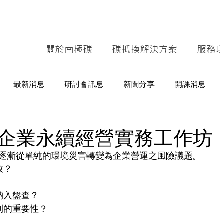
關於南極碳
碳抵換解決方案
服務
最新消息
研討會訊息
新聞分享
開課消息
企業永續經營實務工作坊
逐漸從單純的環境災害轉變為企業營運之風險議題。
放？
納入盤查？
則的重要性？