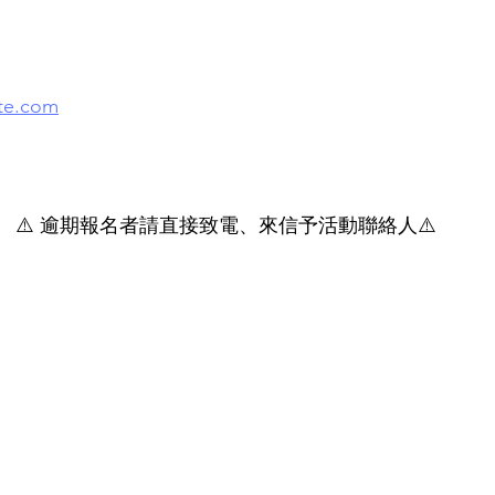
）
te.com
⚠️ 逾期報名者請直接致電、來信予活動聯絡人⚠️