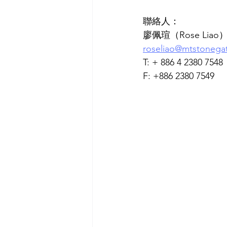
聯絡人：
廖佩瑄（Rose Liao
roseliao@mtstonega
T: + 886 4 2380 7548
F: +886 2380 7549